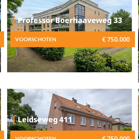
Professor Boerhaaveweg 33
€ 750.000
VOORSCHOTEN
Leidseweg 411
€ 750.000
VOORSCHOTEN