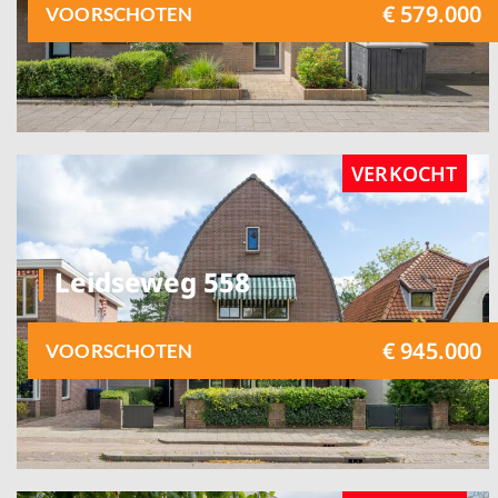
€ 579.000
VOORSCHOTEN
VERKOCHT
Leidseweg 558
€ 945.000
VOORSCHOTEN