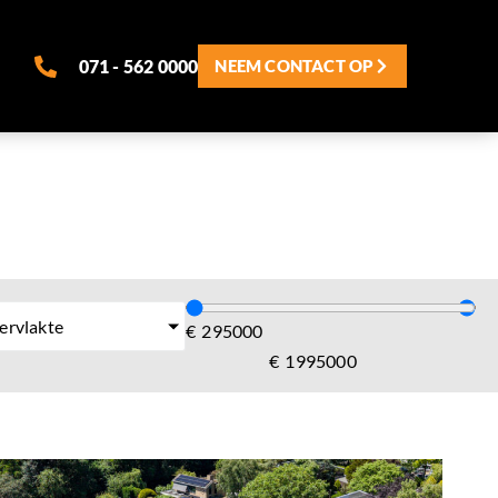
071 - 562 0000
NEEM CONTACT OP
ervlakte
€
€