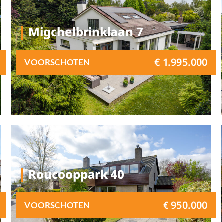
Migchelbrinklaan 7
€ 1.995.000
VOORSCHOTEN
Roucooppark 40
€ 950.000
VOORSCHOTEN