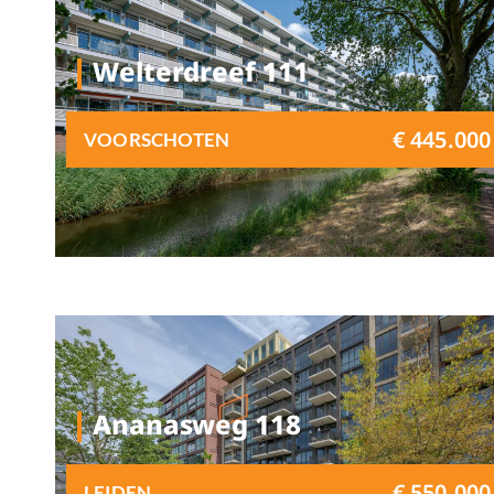
Welterdreef 111
€ 445.000
VOORSCHOTEN
Ananasweg 118
€ 550.000
LEIDEN