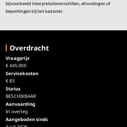
bijvoorbeeld interpretatieverschillen, afrondingen of
beperkingen bij het kadaster.
Overdracht
Vraagprijs
€ 445.000
Servicekosten
€ 85
Status
BESCHIKBAAR
Aanvaarding
In overleg
Aangeboden sinds
3 juli 2026