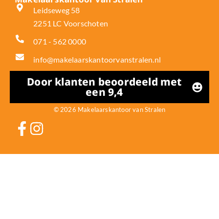
Leidseweg 58
2251 LC Voorschoten
071 - 562 0000
info@makelaarskantoorvanstralen.nl
Door klanten beoordeeld met
een 9,4
© 2026 Makelaarskantoor van Stralen