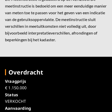
meetinstructie is bedoeld om een meer eenduidige manier
van meten toe te passen voor het geven van een indicatie
van de gebruiksoppervlakte. De meetinstructie sluit
verschillen in meetuitkomsten niet volledig uit, door
bijvoorbeeld interpretatieverschillen, afrondingen of
beperkingen bij het kadaster.
Overdracht
Vraagprijs
€ 1.150.000
Status
VERKOCHT
Aanvaarding