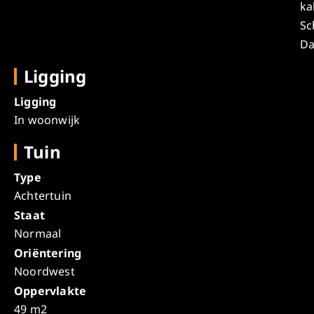
ka
Sc
D
Ligging
Ligging
In woonwijk
Tuin
Type
Achtertuin
Staat
Normaal
Oriëntering
Noordwest
Oppervlakte
49 m2