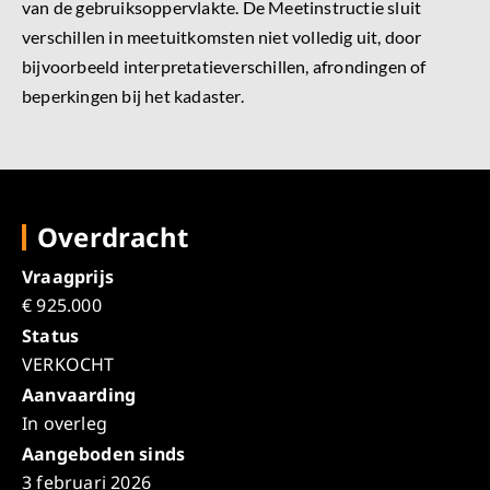
van de gebruiksoppervlakte. De Meetinstructie sluit
verschillen in meetuitkomsten niet volledig uit, door
bijvoorbeeld interpretatieverschillen, afrondingen of
beperkingen bij het kadaster.
Overdracht
Vraagprijs
€ 925.000
Status
VERKOCHT
Aanvaarding
In overleg
Aangeboden sinds
3 februari 2026