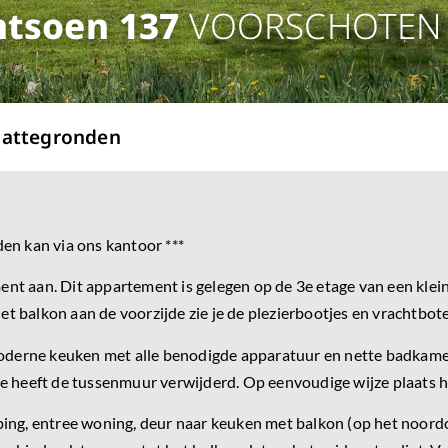
ntsoen
137
VOORSCHOTEN
lattegronden
n kan via ons kantoor ***
t aan. Dit appartement is gelegen op de 3e etage van een klei
et balkon aan de voorzijde zie je de plezierbootjes en vrachtbot
 moderne keuken met alle benodigde apparatuur en nette badkam
eeft de tussenmuur verwijderd. Op eenvoudige wijze plaats hi
ing, entree woning, deur naar keuken met balkon (op het noordoo