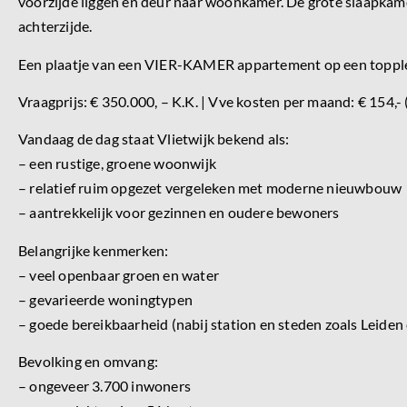
voorzijde liggen en deur naar woonkamer. De grote slaapkame
achterzijde.
Een plaatje van een VIER-KAMER appartement op een topple
Vraagprijs: € 350.000, – K.K. | Vve kosten per maand: € 154,- 
Vandaag de dag staat Vlietwijk bekend als:
– een rustige, groene woonwijk
– relatief ruim opgezet vergeleken met moderne nieuwbouw
– aantrekkelijk voor gezinnen en oudere bewoners
Belangrijke kenmerken:
– veel openbaar groen en water
– gevarieerde woningtypen
– goede bereikbaarheid (nabij station en steden zoals Leide
Bevolking en omvang:
– ongeveer 3.700 inwoners