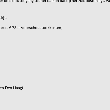
r bied ook toegang tot het balkon dat op het zuidoosten ligt. 
kje.
(excl. € 78, – voorschot stookkosten)
n en Den Haag)