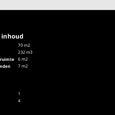
 inhoud
70 m2
232 m3
6 m2
gruimte
7 m2
onden
1
4