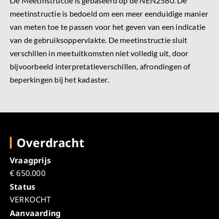
De Meetinstructie is gebaseerd op de NEN2580. De
meetinstructie is bedoeld om een meer eenduidige manier
van meten toe te passen voor het geven van een indicatie
van de gebruiksoppervlakte. De meetinstructie sluit
verschillen in meetuitkomsten niet volledig uit, door
bijvoorbeeld interpretatieverschillen, afrondingen of
beperkingen bij het kadaster.
Overdracht
Vraagprijs
€ 650.000
Status
VERKOCHT
Aanvaarding