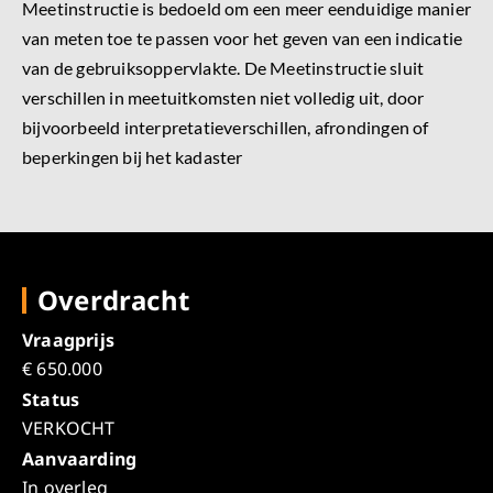
Meetinstructie is bedoeld om een meer eenduidige manier
van meten toe te passen voor het geven van een indicatie
van de gebruiksoppervlakte. De Meetinstructie sluit
verschillen in meetuitkomsten niet volledig uit, door
bijvoorbeeld interpretatieverschillen, afrondingen of
beperkingen bij het kadaster
Overdracht
Vraagprijs
€ 650.000
Status
VERKOCHT
Aanvaarding
In overleg